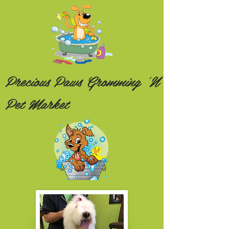
Precious Paws Gromming 'N
Pet Market